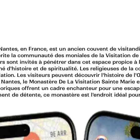
 Nantes, en France, est un ancien couvent de visitand
abrite la communauté des moniales de la Visitation de
eurs sont invités à pénétrer dans cet espace propice à 
é d'histoire et de spiritualité. Les religieuses de l
ation. Les visiteurs peuvent découvrir l'histoire de l
 Nantes, le Monastère De La Visitation Sainte Marie es
historiques offrent un cadre enchanteur pour une esca
t de détente, ce monastère est l'endroit idéal pour t