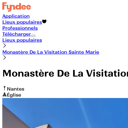
Application
Lieux populaires
Professionnels
Télécharger
Lieux populaires
Monastère De La Visitation Sainte Marie
Monastère De La Visitatio
Nantes
Église