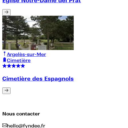
Église Notre-Dame del Prat
Argelès-sur-Mer
Cimetière
Cimetière des Espagnols
Nous contacter
hello@fyndee.fr