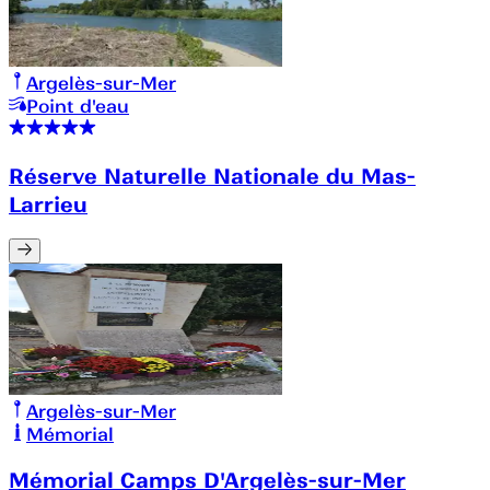
Argelès-sur-Mer
Point d'eau
Réserve Naturelle Nationale du Mas-
Larrieu
Argelès-sur-Mer
Mémorial
Mémorial Camps D'Argelès-sur-Mer