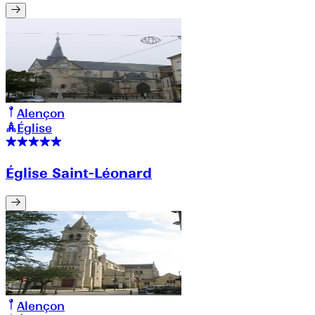
Alençon
Église
Église Saint-Léonard
Alençon