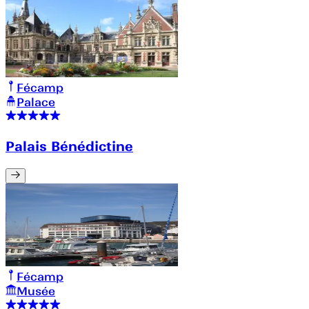
Fécamp
Palace
Palais Bénédictine
Fécamp
Musée