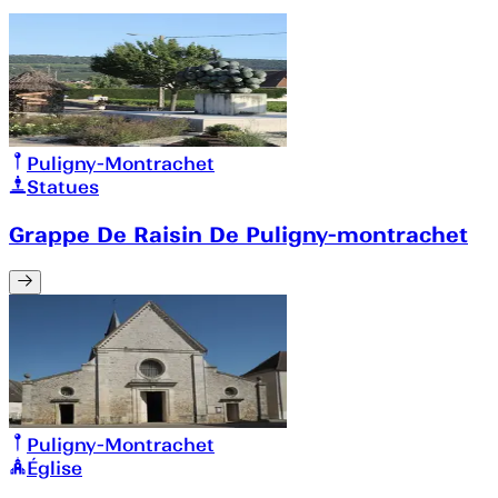
Puligny-Montrachet
Statues
Grappe De Raisin De Puligny-montrachet
Puligny-Montrachet
Église