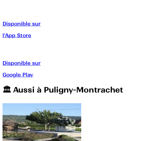
Disponible sur
l'App Store
Disponible sur
Google Play
🏛️️ Aussi à
Puligny-Montrachet