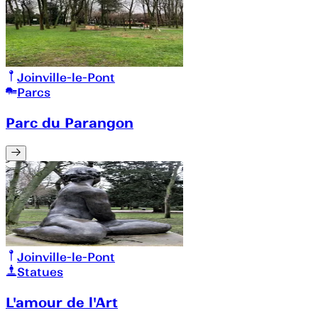
Joinville-le-Pont
Parcs
Parc du Parangon
Joinville-le-Pont
Statues
L'amour de l'Art