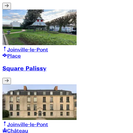
Joinville-le-Pont
Place
Square Palissy
Joinville-le-Pont
Château