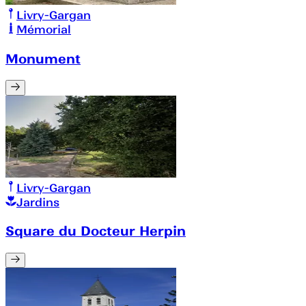
Livry-Gargan
Mémorial
Monument
Livry-Gargan
Jardins
Square du Docteur Herpin