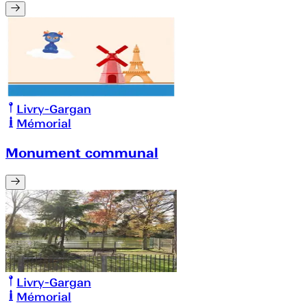
Livry-Gargan
Mémorial
Monument communal
Livry-Gargan
Mémorial