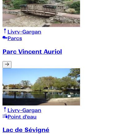
Livry-Gargan
Parcs
Parc Vincent Auriol
Livry-Gargan
Point d'eau
Lac de Sévigné