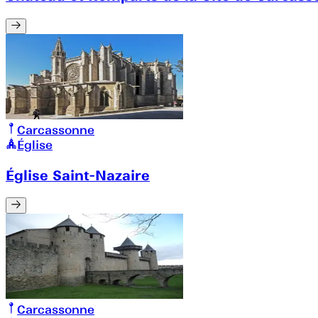
Carcassonne
Église
Église Saint-Nazaire
Carcassonne