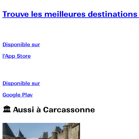
Trouve les meilleures destinations
Disponible sur
l'App Store
Disponible sur
Google Play
🏛️️ Aussi à
Carcassonne