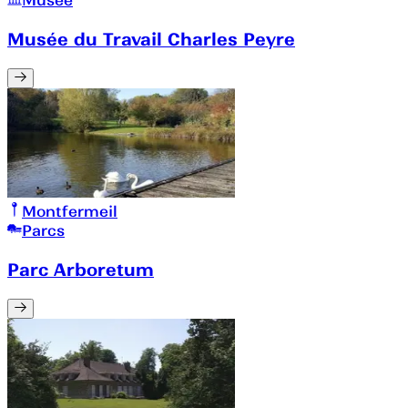
Musée
Musée du Travail Charles Peyre
Montfermeil
Parcs
Parc Arboretum