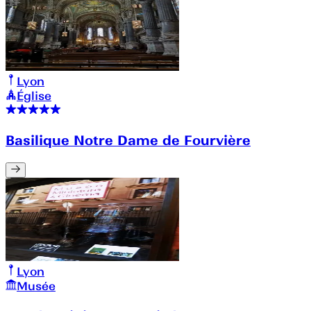
Lyon
Église
Basilique Notre Dame de Fourvière
Lyon
Musée