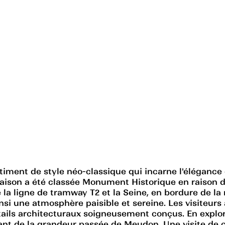
iment de style néo-classique qui incarne l'élégance 
maison a été classée Monument Historique en raison d
re la ligne de tramway T2 et la Seine, en bordure de 
nsi une atmosphère paisible et sereine. Les visiteurs
ails architecturaux soigneusement conçus. En exploran
 de la grandeur passée de Meudon. Une visite de ce