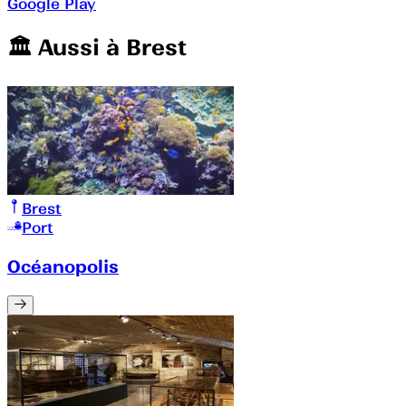
Google Play
🏛️️ Aussi à
Brest
Brest
Port
Océanopolis