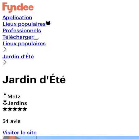
Application
Lieux populaires
Professionnels
Télécharger
Lieux populaires
Jardin d'Été
Jardin d'Été
Metz
Jardins
54
avis
Visiter le site