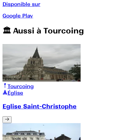
Disponible sur
Google Play
🏛️️ Aussi à
Tourcoing
Tourcoing
Église
Eglise Saint-Christophe