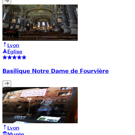
Lyon
Église
Basilique Notre Dame de Fourvière
Lyon
Musée