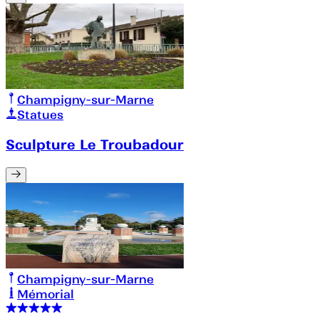
Champigny-sur-Marne
Statues
Sculpture Le Troubadour
Champigny-sur-Marne
Mémorial