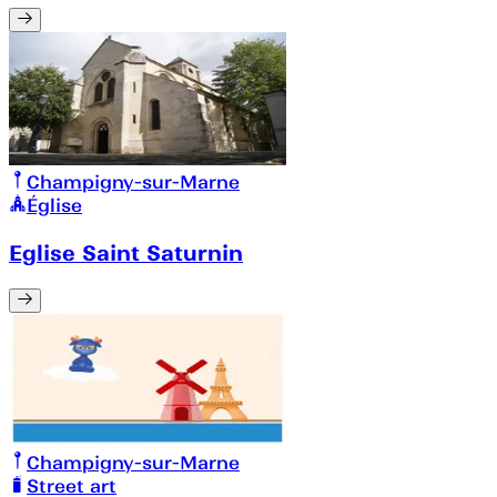
Champigny-sur-Marne
Église
Eglise Saint Saturnin
Champigny-sur-Marne
Street art