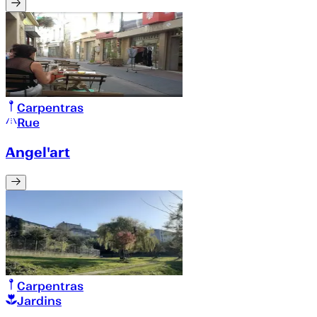
Carpentras
Rue
Angel'art
Carpentras
Jardins