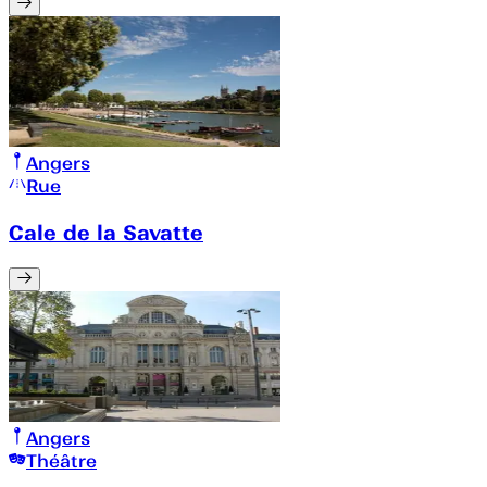
Angers
Rue
Cale de la Savatte
Angers
Théâtre