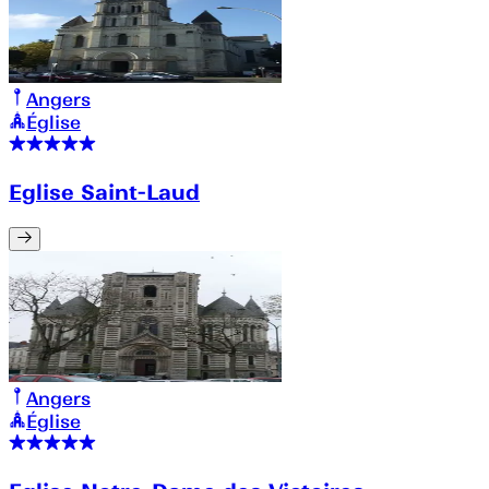
Angers
Église
Eglise Saint-Laud
Angers
Église