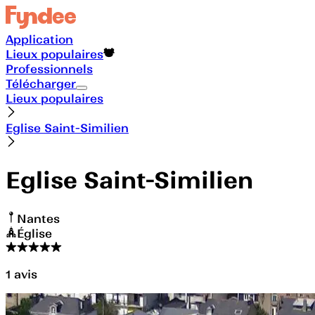
Application
Lieux populaires
Professionnels
Télécharger
Lieux populaires
Eglise Saint-Similien
Eglise Saint-Similien
Nantes
Église
1
avis