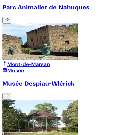
Parc Animalier de Nahuques
Mont-de-Marsan
Musée
M­usée Despiau-Wlérick­­­