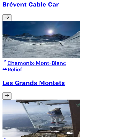
Brévent Cable Car
Chamonix-Mont-Blanc
Relief
Les Grands Montets