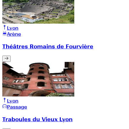
Lyon
Arène
Théâtres Romains de Fourvière
Lyon
Passage
Traboules du Vieux Lyon