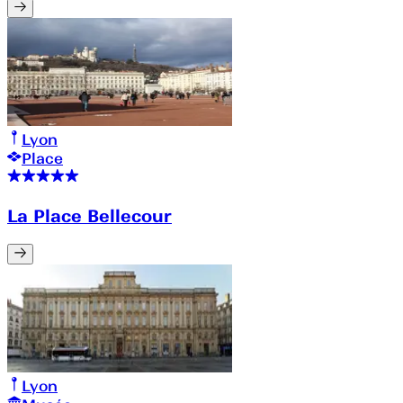
Lyon
Place
La Place Bellecour
Lyon