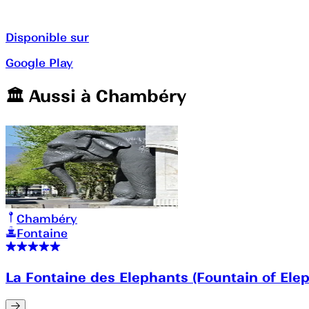
Disponible sur
Google Play
🏛️️ Aussi à
Chambéry
Chambéry
Fontaine
La Fontaine des Elephants (Fountain of Ele