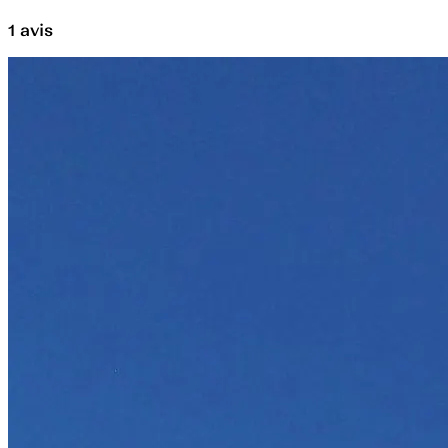
1
avis