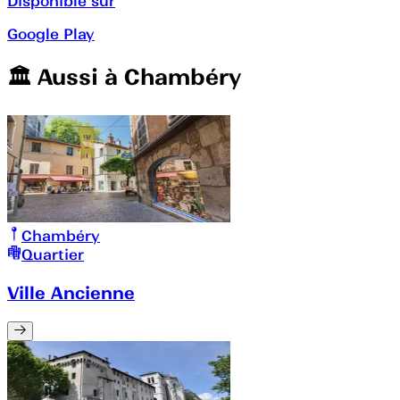
Disponible sur
Google Play
🏛️️ Aussi à
Chambéry
Chambéry
Quartier
Ville Ancienne