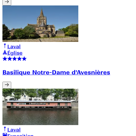
Laval
Église
Basilique Notre-Dame d'Avesnières
Laval
Exposition