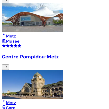
Metz
Musée
Centre Pompidou-Metz
Metz
Gare