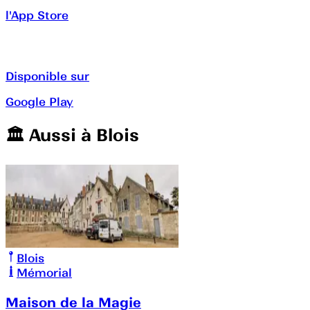
l'App Store
Disponible sur
Google Play
🏛️️ Aussi à
Blois
Blois
Mémorial
Maison de la Magie