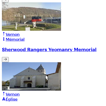
Vernon
Mémorial
Sherwood Rangers Yeomanry Memorial
Vernon
Église