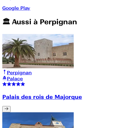
Google Play
🏛️️ Aussi à
Perpignan
Perpignan
Palace
Palais des rois de Majorque