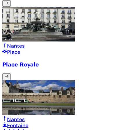
Nantes
Place
Place Royale
Nantes
Fontaine