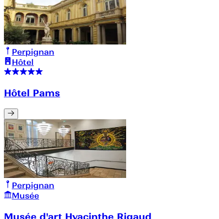
Perpignan
Hôtel
Hôtel Pams
Perpignan
Musée
Musée d'art Hyacinthe Rigaud