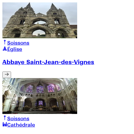
Soissons
Église
Abbaye Saint-Jean-des-Vignes
Soissons
Cathédrale