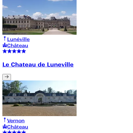
Lunéville
Château
Le Chateau de Luneville
Vernon
Château