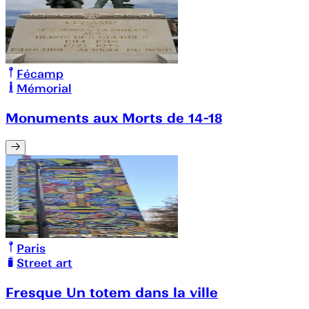
Fécamp
Mémorial
Monuments aux Morts de 14-18
Paris
Street art
Fresque Un totem dans la ville