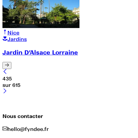
Nice
Jardins
Jardin D’Alsace Lorraine
435
sur
615
Nous contacter
hello@fyndee.fr