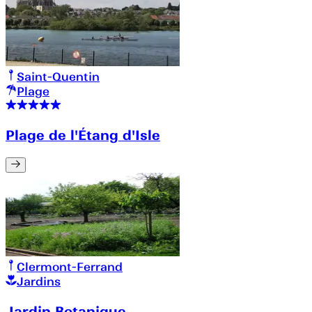
Saint-Quentin
Plage
Plage de l'Étang d'Isle
Clermont-Ferrand
Jardins
Jardin Botanique