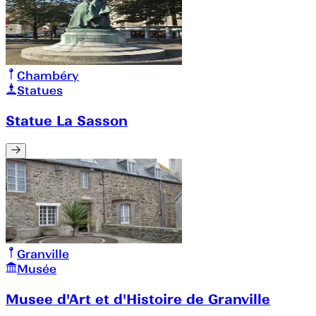
Chambéry
Statues
Statue La Sasson
Granville
Musée
Musee d'Art et d'Histoire de Granville