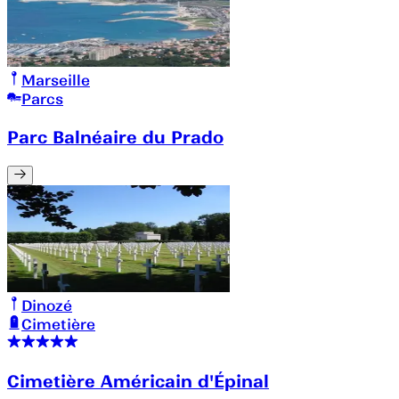
Marseille
Parcs
Parc Balnéaire du Prado
Dinozé
Cimetière
Cimetière Américain d'Épinal