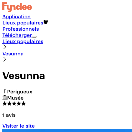
Application
Lieux populaires
Professionnels
Télécharger
Lieux populaires
Vesunna
Vesunna
Périgueux
Musée
1
avis
Visiter le site