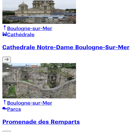
Boulogne-sur-Mer
Cathédrale
Cathedrale Notre-Dame Boulogne-Sur-Mer
Boulogne-sur-Mer
Parcs
Promenade des Remparts