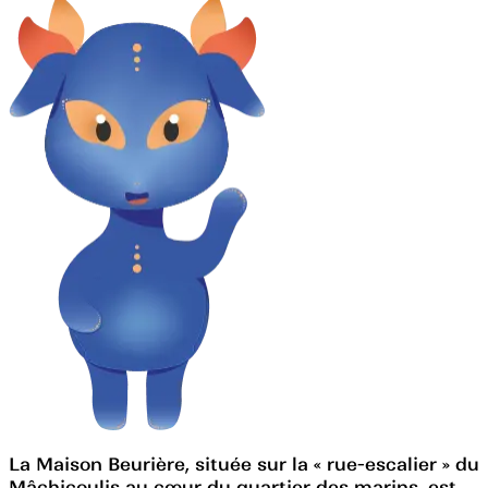
La Maison Beurière, située sur la « rue-escalier » du
Mâchicoulis au cœur du quartier des marins, est