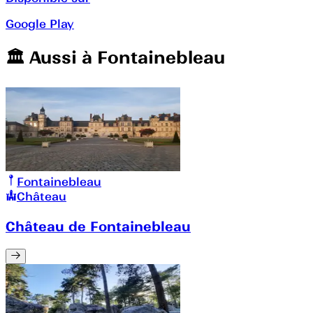
Google Play
🏛️️ Aussi à
Fontainebleau
Fontainebleau
Château
Château de Fontainebleau