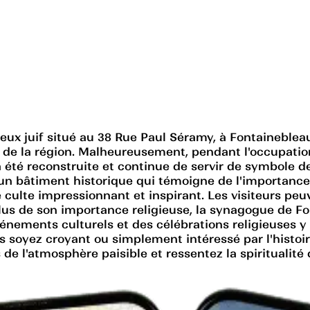
ux juif situé au 38 Rue Paul Séramy, à Fontainebleau, 
de la région. Malheureusement, pendant l'occupatio
a été reconstruite et continue de servir de symbole d
 bâtiment historique qui témoigne de l'importance de
de culte impressionnant et inspirant. Les visiteurs pe
 plus de son importance religieuse, la synagogue de F
nements culturels et des célébrations religieuses y 
soyez croyant ou simplement intéressé par l'histoire
 de l'atmosphère paisible et ressentez la spiritualité