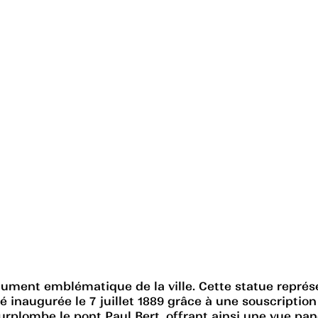
nument emblématique de la ville. Cette statue représ
été inaugurée le 7 juillet 1889 grâce à une souscription
surplombe le pont Paul Bert, offrant ainsi une vue pa