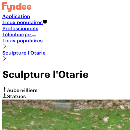
Application
Lieux populaires
Professionnels
Télécharger
Lieux populaires
Sculpture l'Otarie
Sculpture l'Otarie
Aubervilliers
Statues