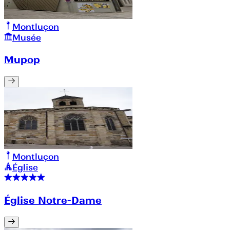
Montluçon
Musée
Mupop
Montluçon
Église
Église Notre-Dame