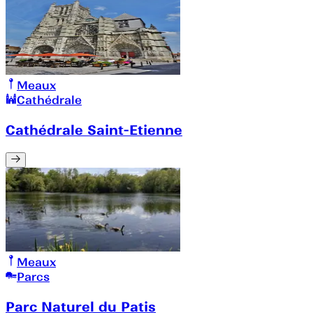
Meaux
Cathédrale
Cathédrale Saint-Etienne
Meaux
Parcs
Parc Naturel du Patis