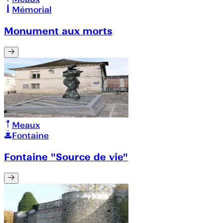
Mémorial
Monument aux morts
Meaux
Fontaine
Fontaine "Source de vie"