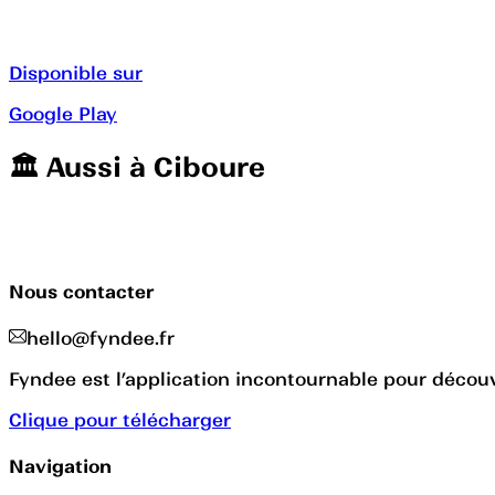
Disponible sur
Google Play
🏛️️ Aussi à
Ciboure
Nous contacter
hello@fyndee.fr
Fyndee est l’application incontournable pour découvr
Clique pour télécharger
Navigation