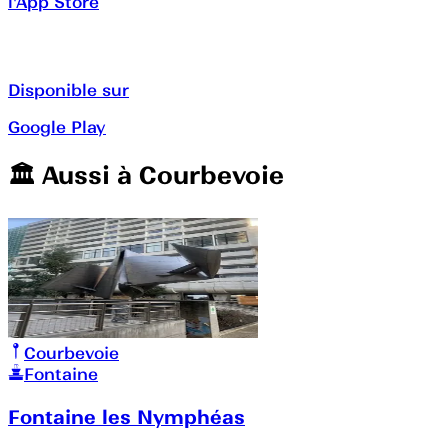
l'App Store
Disponible sur
Google Play
🏛️️ Aussi à
Courbevoie
Courbevoie
Fontaine
Fontaine les Nymphéas