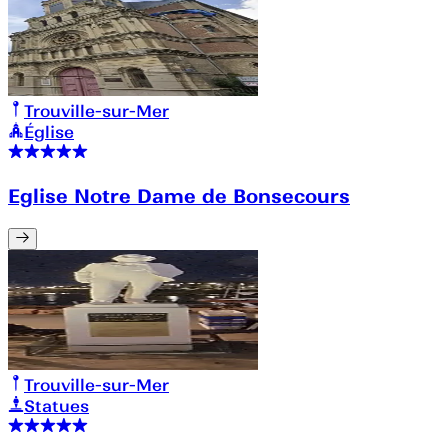
Trouville-sur-Mer
Église
Eglise Notre Dame de Bonsecours
Trouville-sur-Mer
Statues