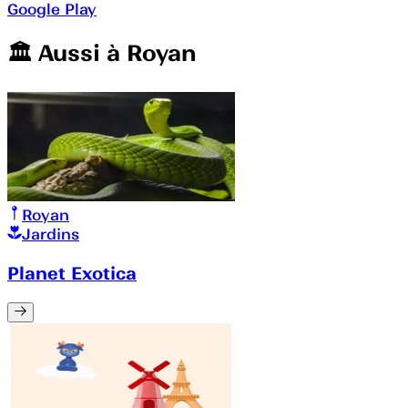
Google Play
🏛️️ Aussi à
Royan
Royan
Jardins
Planet Exotica